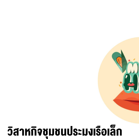
วิสาหกิจชุมชนประมงเรือเล็ก