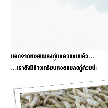
นอกจากหอยแมลงภู่ทอดกรอบแล้ว...
...เรายังมีข้าวเกรียบหอยแมลงภู่ด้วยน่ะ