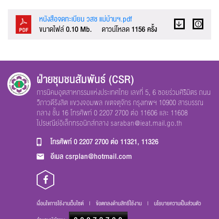
หนังสือจดทะเบียน วสช แม่บ้านฯ.pdf
ขนาดไฟล์
0.10 Mb.
ดาวน์โหลด
1156 ครั้ง
ฝ่ายชุมชนสัมพันธ์ (CSR)
การนิคมอุตสาหกรรมแห่งประเทศไทย เลขที่ 5, 6 ซอยร่วมศิริมิตร ถนน
วิภาวดีรังสิต แขวงจอมพล เขตจตุจักร กรุงเทพฯ 10900 สารบรรณ
กลาง ชั้น 16 โทรศัพท์ 0 2207 2700 ต่อ 11606 และ 11608
ไปรษณีย์อิเล็กทรอนิกส์กลาง
saraban@ieat.mail.go.th
โทรศัพท์
0 2207 2700 ต่อ 11321, 11326
อีเมล
csrplan@hotmail.com
เงื่อนไขการใช้งานเว็บไซต์
|
ข้อตกลงด้านสิทธิ์ใช้งาน
|
นโยบายความเป็นส่วนตัว