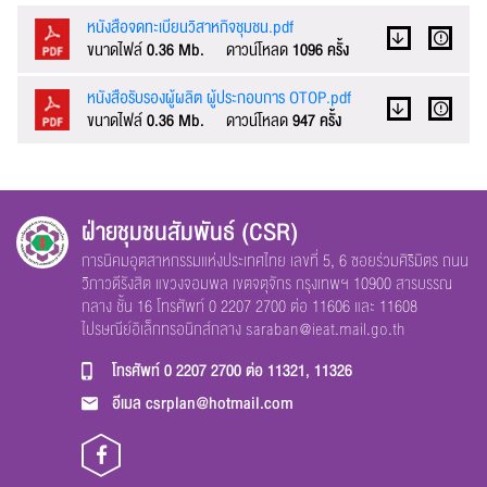
หนังสือจดทะเบียนวิสาหกิจชุมชน.pdf
ขนาดไฟล์
0.36 Mb.
ดาวน์โหลด
1096 ครั้ง
หนังสือรับรองผู้ผลิต ผู้ประกอบการ OTOP.pdf
ขนาดไฟล์
0.36 Mb.
ดาวน์โหลด
947 ครั้ง
ฝ่ายชุมชนสัมพันธ์ (CSR)
การนิคมอุตสาหกรรมแห่งประเทศไทย เลขที่ 5, 6 ซอยร่วมศิริมิตร ถนน
วิภาวดีรังสิต แขวงจอมพล เขตจตุจักร กรุงเทพฯ 10900 สารบรรณ
กลาง ชั้น 16 โทรศัพท์ 0 2207 2700 ต่อ 11606 และ 11608
ไปรษณีย์อิเล็กทรอนิกส์กลาง
saraban@ieat.mail.go.th
โทรศัพท์
0 2207 2700 ต่อ 11321, 11326
อีเมล
csrplan@hotmail.com